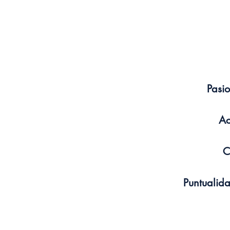
Pasi
Ac
C
Puntualid