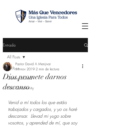
Entrada
All Posts
Pastor David A Menjivar
All Posts
11 nov 2019
2 min de lectura
Dios promete darnos
Getting Started
descanso
Your Community
Venid a mí todos los que estáis 
trabajados y cargados, y yo os haré 
descansar.
Llevad mi yugo sobre 
vosotros, y aprended de mí, que soy 